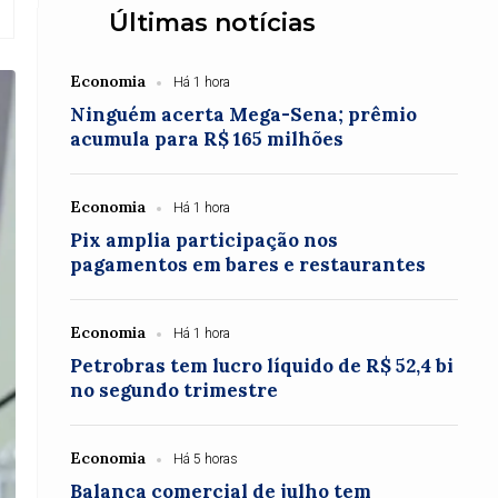
Últimas notícias
Economia
Há 1 hora
Ninguém acerta Mega-Sena; prêmio
acumula para R$ 165 milhões
Economia
Há 1 hora
Pix amplia participação nos
pagamentos em bares e restaurantes
Economia
Há 1 hora
Petrobras tem lucro líquido de R$ 52,4 bi
no segundo trimestre
Economia
Há 5 horas
Balança comercial de julho tem