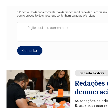
* O conteúdo de cada comentário é de responsabilidade de quem realizá-
com o propósito do site ou que contenham palavras ofensivas.
Comentar
Senado Federal
Redações 
democraci
As redações da ed
Brasileiros recorrera