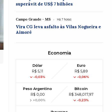
superávit de US$ 7 bilhões
Campo Grande - MS
Há 7 horas
Vira CG leva asfalto às Vilas Nogueira e
Aimoré
Economia
Dólar
Euro
R$ 5,11
R$ 5,89
-0,03%
-0,06%
Peso Argentino
Bitcoin
R$ 0,00
R$ 348,017,97
+0,00%
-0,23%