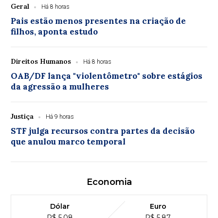
Geral
Há 8 horas
Pais estão menos presentes na criação de
filhos, aponta estudo
Direitos Humanos
Há 8 horas
OAB/DF lança "violentômetro" sobre estágios
da agressão a mulheres
Justiça
Há 9 horas
STF julga recursos contra partes da decisão
que anulou marco temporal
Economia
Dólar
Euro
R$ 5,08
R$ 5,87