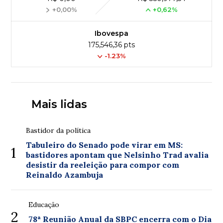
+0,00%
+0,62%
Ibovespa
175,546,36 pts
-1.23%
Mais lidas
Bastidor da política
Tabuleiro do Senado pode virar em MS:
1
bastidores apontam que Nelsinho Trad avalia
desistir da reeleição para compor com
Reinaldo Azambuja
Educação
2
78ª Reunião Anual da SBPC encerra com o Dia