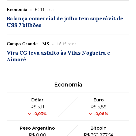
Economia
Há 11 horas
Balança comercial de julho tem superávit de
US$ 7 bilhões
Campo Grande - MS
Há 12 horas
Vira CG leva asfalto às Vilas Nogueira e
Aimoré
Economia
Dólar
Euro
R$ 5,11
R$ 5,89
-0,03%
-0,06%
Peso Argentino
Bitcoin
R$ 0,00
R$ 350,977,54