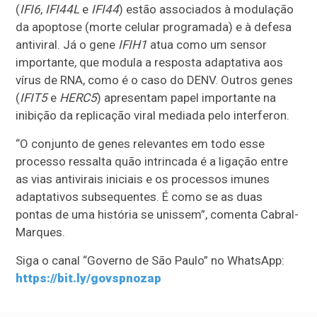
(
IFI6
,
IFI44L
e
IFI44
) estão associados à modulação
da apoptose (morte celular programada) e à defesa
antiviral. Já o gene
IFIH1
atua como um sensor
importante, que modula a resposta adaptativa aos
vírus de RNA, como é o caso do DENV. Outros genes
(
IFIT5
e
HERC5
) apresentam papel importante na
inibição da replicação viral mediada pelo interferon.
“O conjunto de genes relevantes em todo esse
processo ressalta quão intrincada é a ligação entre
as vias antivirais iniciais e os processos imunes
adaptativos subsequentes. É como se as duas
pontas de uma história se unissem”, comenta Cabral-
Marques.
Siga o canal “Governo de São Paulo” no WhatsApp:
https://bit.ly/govspnozap