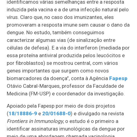
identificamos várias semelhanças entre a resposta
induzida pela vacina e a de uma infecção natural pelo
vírus. Claro que, no caso dos imunizantes, eles
promoveram a resposta imune sem causar o dano da
dengue. No estudo, também conseguimos
caracterizar algumas vias (de sinalização entre
células de defesa). E a via do interferon (mediada por
essa proteína antiviral produzida pelos leucócitos e
por fibroblastos) se mostrou central, com vários
genes importantes que surgem como novos
biomarcadores da doença”, conta à Agência
Fapesp
Otávio Cabral-Marques, professor da Faculdade de
Medicina (FM-USP) e coordenador da investigação.
Apoiado pela Fapesp por meio de dois projetos
(
18/18886-9
e
20/01688-0
) e divulgado na revista
Frontiers in Immunology
, o estudo é o primeiro a
identificar assinaturas imunológicas da dengue por
meio de uma abordagem chamada vacinologia