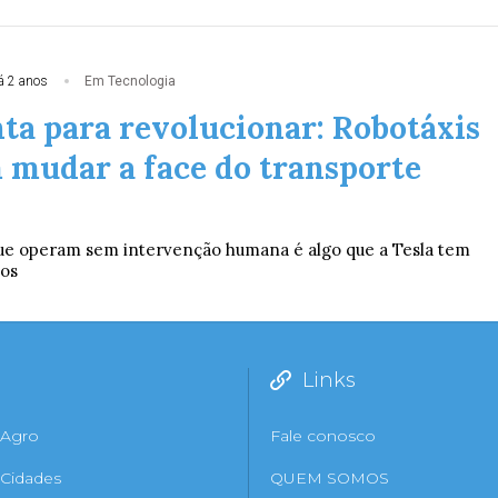
á 2 anos
Em Tecnologia
nta para revolucionar: Robotáxis
mudar a face do transporte
que operam sem intervenção humana é algo que a Tesla tem
nos
Links
Agro
Fale conosco
Cidades
QUEM SOMOS