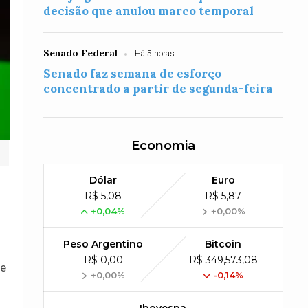
decisão que anulou marco temporal
Senado Federal
Há 5 horas
Senado faz semana de esforço
concentrado a partir de segunda-feira
Economia
Dólar
Euro
R$ 5,08
R$ 5,87
+0,04%
+0,00%
Peso Argentino
Bitcoin
R$ 0,00
R$ 349,573,08
de
+0,00%
-0,14%