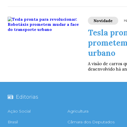
Novidade
H
Tesla pro
prometem 
urbano
A visão de carros 
desenvolvido há a
Editorias
Ação Social
Agricultura
Brasil
Câmara dos Deputados