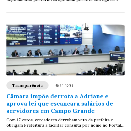
criança; buscas continuam e caso mobiliza equipes da Polícia
Civil
Transparência
Há 14 horas
Câmara impõe derrota a Adriane e
aprova lei que escancara salários de
servidores em Campo Grande
Com 17 votos, vereadores derrubam veto da prefeita e
obrigam Prefeitura a facilitar consulta por nome no Portal
da Transparência; proposta será promulgada pela Câmara