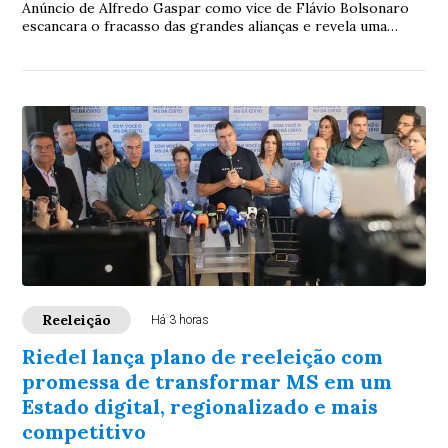
Anúncio de Alfredo Gaspar como vice de Flávio Bolsonaro
escancara o fracasso das grandes alianças e revela uma
eleição marcada por isolamento, neutralidade do centro e
desconfiança generalizada
Reeleição
Há 3 horas
Riedel lança plano de reeleição com
promessa de transformar MS em um
Estado digital, regionalizado e mais
competitivo