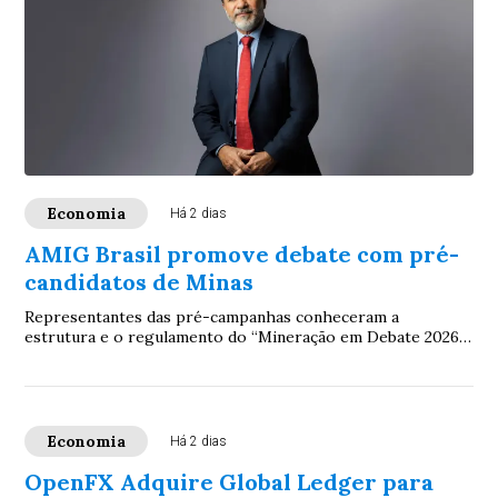
Economia
Há 2 dias
AMIG Brasil promove debate com pré-
candidatos de Minas
Representantes das pré-campanhas conheceram a
estrutura e o regulamento do “Mineração em Debate 2026”,
evento que colocará na agenda eleitoral prop...
Economia
Há 2 dias
OpenFX Adquire Global Ledger para