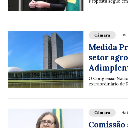
Proposta segue em
Câmara
Há 
Medida Pro
setor agr
Adimplen
O Congresso Nacion
extraordinário de 
Câmara
Há 
Comissão 