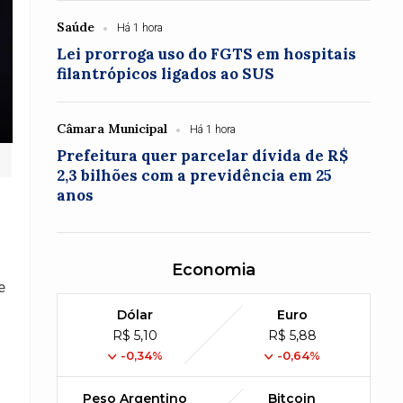
Saúde
Há 1 hora
Lei prorroga uso do FGTS em hospitais
filantrópicos ligados ao SUS
Câmara Municipal
Há 1 hora
Prefeitura quer parcelar dívida de R$
2,3 bilhões com a previdência em 25
anos
Economia
e
Dólar
Euro
R$ 5,10
R$ 5,88
-0,34%
-0,64%
Peso Argentino
Bitcoin