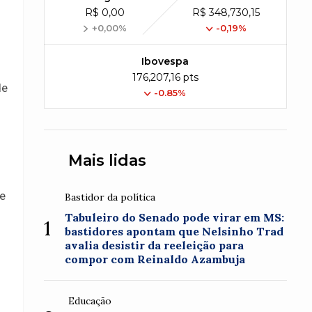
R$ 0,00
R$ 348,730,15
+0,00%
-0,19%
Ibovespa
176,207,16 pts
de
-0.85%
Mais lidas
pe
Bastidor da política
Tabuleiro do Senado pode virar em MS:
1
bastidores apontam que Nelsinho Trad
avalia desistir da reeleição para
compor com Reinaldo Azambuja
Educação