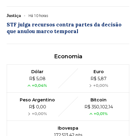
Justiça
Há 10 horas
STF julga recursos contra partes da decisão
que anulou marco temporal
Economia
Dólar
Euro
R$ 5,08
R$ 5,87
+0,04%
+0,00%
Peso Argentino
Bitcoin
R$ 0,00
R$ 350,102,14
+0,00%
+0,01%
Ibovespa
172,513,42 pts