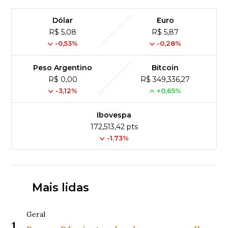
Dólar
Euro
R$ 5,08
R$ 5,87
-0,53%
-0,28%
Peso Argentino
Bitcoin
R$ 0,00
R$ 349,336,27
-3,12%
+0,65%
Ibovespa
172,513,42 pts
-1.73%
Mais lidas
Geral
1