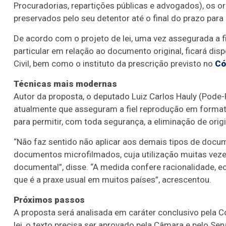
Procuradorias, repartições públicas e advogados), os o
preservados pelo seu detentor até o final do prazo para 
De acordo com o projeto de lei, u
ma vez assegurada a f
particular em relação ao documento original, ficará di
Civil, bem como o instituto da prescrição previsto no
Có
Técnicas mais modernas
Autor da proposta, o deputado Luiz Carlos Hauly (Pode
atualmente que asseguram a fiel reprodução em formato
para permitir, com toda segurança, a eliminação de origi
“Não faz sentido não aplicar aos demais tipos de docum
documentos microfilmados, cuja utilização muitas veze
documental”, disse. “A medida confere racionalidade, e
que é a praxe usual em muitos países”, acrescentou.
Próximos passos
A proposta será analisada em
caráter conclusivo
pela
C
lei, o texto precisa ser aprovado pela Câmara e pelo Sen