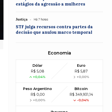
estágios da agressão a mulheres
Justiça
Há 7 horas
STF julga recursos contra partes da
decisão que anulou marco temporal
Economia
Dólar
Euro
R$ 5,08
R$ 5,87
+0,04%
+0,00%
Peso Argentino
Bitcoin
R$ 0,00
R$ 349,931,14
+0,00%
-0,04%