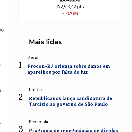
Ibovespa
172,513,42 pts
-1.73%
so
Mais lidas
Geral
1
s
Procon-RJ orienta sobre danos em
aparelhos por falta de luz
Política
o
2
Republicanos lança candidatura de
Tarcísio ao governo de São Paulo
Economia
r
3
Programa de renegociação de dívidas