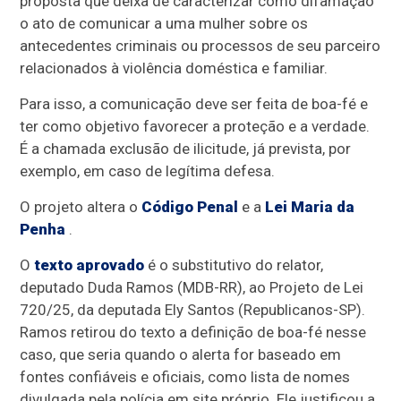
proposta que deixa de caracterizar como difamação
o ato de comunicar a uma mulher sobre os
antecedentes criminais ou processos de seu parceiro
relacionados à violência doméstica e familiar.
Para isso, a comunicação deve ser feita de boa-fé e
ter como objetivo favorecer a proteção e a verdade.
É a chamada exclusão de ilicitude, já prevista, por
exemplo, em caso de legítima defesa.
O projeto altera o
Código Penal
e a
Lei Maria da
Penha
.
O
texto aprovado
é o
substitutivo
do relator,
deputado Duda Ramos (MDB-RR), ao Projeto de Lei
720/25, da deputada Ely Santos (Republicanos-SP).
Ramos retirou do texto a definição de boa-fé nesse
caso, que seria quando o alerta for baseado em
fontes confiáveis e oficiais, como lista de nomes
divulgada pela polícia em site próprio. Ele justificou a