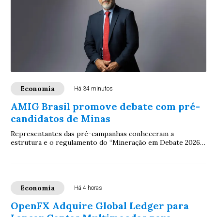
Economia
Há 34 minutos
AMIG Brasil promove debate com pré-
candidatos de Minas
Representantes das pré-campanhas conheceram a
estrutura e o regulamento do “Mineração em Debate 2026”,
evento que colocará na agenda eleitoral prop...
Economia
Há 4 horas
OpenFX Adquire Global Ledger para