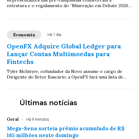
Representantes das pré-campanhas conheceram a
estrutura e o regulamento do “Mineração em Debate 2026”,
evento que colocará na agenda eleitoral prop...
Economia
Há 1 dia
OpenFX Adquire Global Ledger para
Lançar Contas Multimoedas para
Fintechs
Tyler McIntyre, cofundador da Novo assume o cargo de
Dirigente do Setor Bancário; a OpenFX fará uma lista de
espera para seu produto de contas mult...
Últimas notícias
Geral
Há 9 minutos
Mega-Sena sorteia prêmio acumulado de R$
165 milhões neste domingo