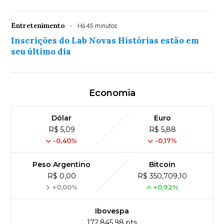
Entretenimento
Há 45 minutos
Inscrições do Lab Novas Histórias estão em
seu último dia
Economia
Dólar
Euro
R$ 5,09
R$ 5,88
-0,40%
-0,17%
Peso Argentino
Bitcoin
R$ 0,00
R$ 350,709,10
+0,00%
+0,92%
Ibovespa
172,845,98 pts