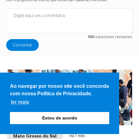
com o propósito do site ou que contenham palavras ofensivas.
500
caracteres restantes.
Comentar
Ao navegar por nosso site você concorda
com nossa Política de Privacidade.
ler mais
Estou de acordo
Mato Grosso do Sul
Há 1 mês