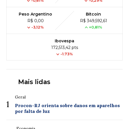
-0,61%
-0,29%
Peso Argentino
Bitcoin
R$ 0,00
R$ 349,592,61
-3,12%
+0,81%
Ibovespa
172,513,42 pts
-1.73%
Mais lidas
Geral
1
Procon-RJ orienta sobre danos em aparelhos
por falta de luz
Economia