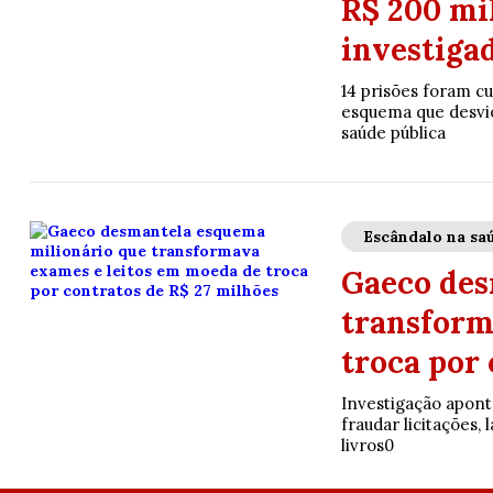
R$ 200 mi
investiga
14 prisões foram c
esquema que desvio
saúde pública
Escândalo na sa
Gaeco des
transform
troca por 
Investigação apont
fraudar licitações,
livros0