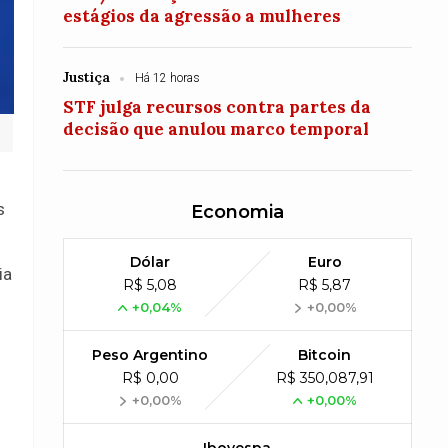
estágios da agressão a mulheres
Justiça
Há 12 horas
STF julga recursos contra partes da
decisão que anulou marco temporal
s
Economia
Dólar
Euro
ia
R$ 5,08
R$ 5,87
+0,04%
+0,00%
Peso Argentino
Bitcoin
R$ 0,00
R$ 350,087,91
+0,00%
+0,00%