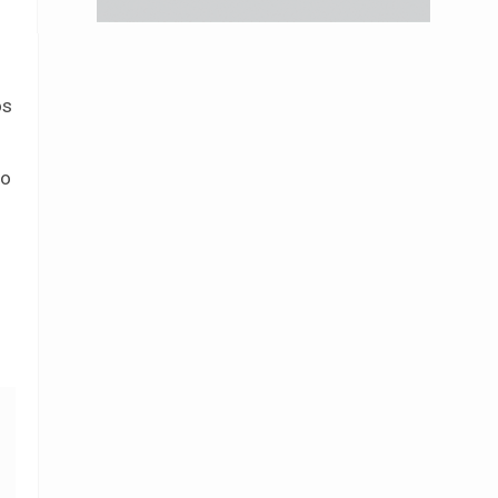
os
lo