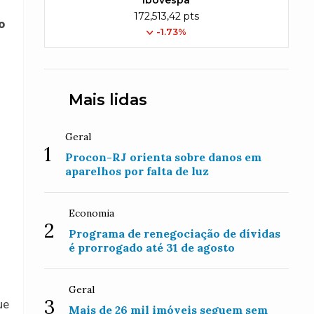
Ibovespa
172,513,42 pts
o
-1.73%
Mais lidas
Geral
1
Procon-RJ orienta sobre danos em
aparelhos por falta de luz
Economia
2
Programa de renegociação de dívidas
é prorrogado até 31 de agosto
Geral
3
ue
Mais de 26 mil imóveis seguem sem