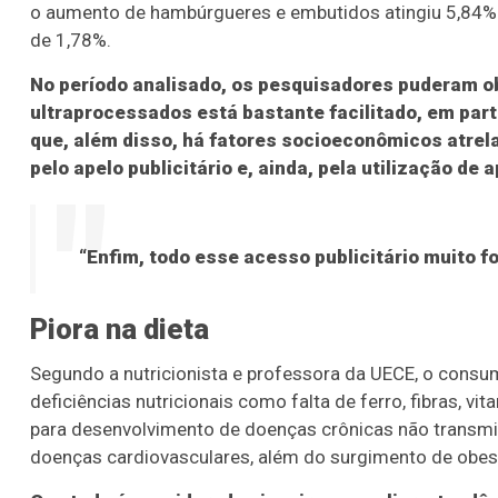
o aumento de hambúrgueres e embutidos atingiu 5,84%
de 1,78%.
No período analisado, os pesquisadores puderam o
ultraprocessados está bastante facilitado, em par
que, além disso, há fatores socioeconômicos atre
pelo apelo publicitário e, ainda, pela utilização de a
“Enfim, todo esse acesso publicitário muito f
Piora na dieta
Segundo a nutricionista e professora da UECE, o consu
deficiências nutricionais como falta de ferro, fibras, v
para desenvolvimento de doenças crônicas não transmissí
doenças cardiovasculares, além do surgimento de obes