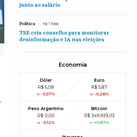
junto ao salário
Política
Há 1 hora
TSE cria conselho para monitorar
desinformação e IA nas eleições
Economia
Dólar
Euro
R$ 5,08
R$ 5,87
-0,57%
-0,28%
,
Peso Argentino
Bitcoin
R$ 0,00
R$ 349,939,03
-3,12%
+0,87%