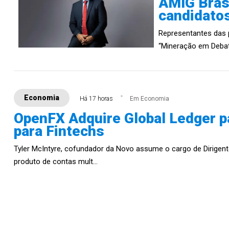
AMIG Bras
candidato
Representantes das 
“Mineração em Debate
Economia
Há 17 horas
Em Economia
OpenFX Adquire Global Ledger 
para Fintechs
Tyler McIntyre, cofundador da Novo assume o cargo de Dirigent
produto de contas mult...