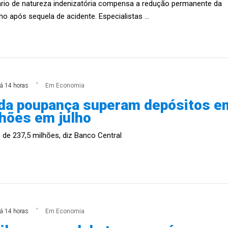
ário de natureza indenizatória compensa a redução permanente da
o após sequela de acidente. Especialistas ...
á 14 horas
Em Economia
 da poupança superam depósitos e
lhões em julho
s de 237,5 milhões, diz Banco Central
á 14 horas
Em Economia