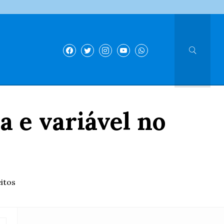
a e variável no
itos