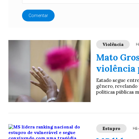
Comentar
Violência
H
Mato Gros
violência 
Estado segue entre 
gênero, revelando 
políticas públicas 
Estupro
Há 