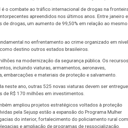
é o combate ao tráfico internacional de drogas na fronteira
torpecentes apreendidos nos últimos anos. Entre janeiro e
das de drogas, um aumento de 99,50% em relação ao mesmo
undamental no enfrentamento ao crime organizado em nível
 como destino outros estados brasileiros.
milhões na modernização da segurança pública. Os recurso
ntos, incluindo viaturas, armamentos, aeronaves,
a, embarcações e materiais de proteção e salvamento.
da neste ano, outras 525 novas viaturas devem ser entregu
is de R$ 170 milhões em investimentos.
mbém ampliou projetos estratégicos voltados à proteção
olvidas pela Sejusp estão a expansão do Programa Mulher
acias do interior, fortalecimento do policiamento rural co
egacias e ampliação de programas de ressocialização.