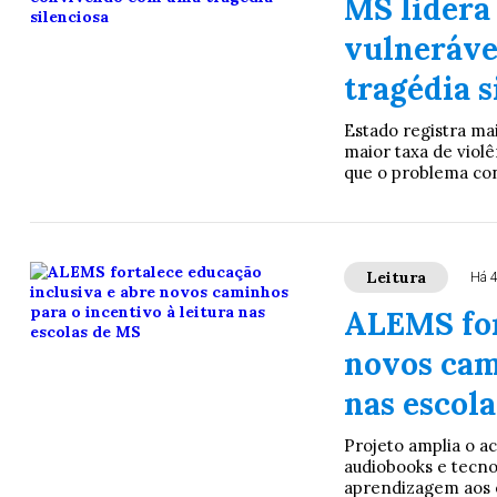
MS lidera
vulneráve
tragédia s
Estado registra ma
maior taxa de violê
que o problema con
Leitura
Há 
ALEMS for
novos cam
nas escol
Projeto amplia o ac
audiobooks e tecnol
aprendizagem aos e