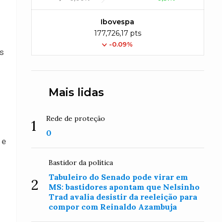
Ibovespa
177,726,17 pts
s
-0.09%
as
Mais lidas
Rede de proteção
1
0
 e
Bastidor da política
Tabuleiro do Senado pode virar em
2
MS: bastidores apontam que Nelsinho
Trad avalia desistir da reeleição para
compor com Reinaldo Azambuja