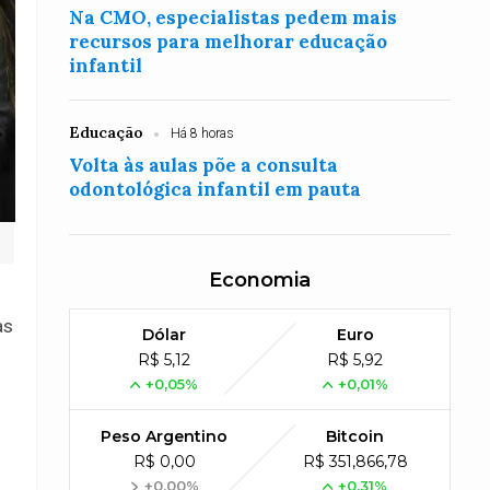
Na CMO, especialistas pedem mais
recursos para melhorar educação
infantil
Educação
Há 8 horas
Volta às aulas põe a consulta
odontológica infantil em pauta
Economia
s
as
Dólar
Euro
R$ 5,12
R$ 5,92
+0,05%
+0,01%
Peso Argentino
Bitcoin
R$ 0,00
R$ 351,866,78
+0,00%
+0,31%