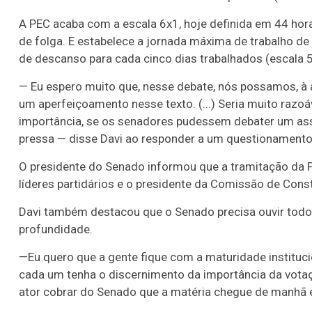
A PEC acaba com a escala 6x1, hoje definida em 44 hor
de folga. E estabelece a jornada máxima de trabalho de
de descanso para cada cinco dias trabalhados (escala 5
— Eu espero muito que, nesse debate, nós possamos, à 
um aperfeiçoamento nesse texto. (...) Seria muito raz
importância, se os senadores pudessem debater um a
pressa — disse Davi ao responder a um questionament
O presidente do Senado informou que a tramitação da 
líderes partidários e o presidente da Comissão de Cons
Davi também destacou que o Senado precisa ouvir todos
profundidade.
—
E
u quero que a gente fique com a maturidade instituci
cada um tenha o discernimento da importância da vota
ator cobrar do Senado que a matéria chegue de manhã e 