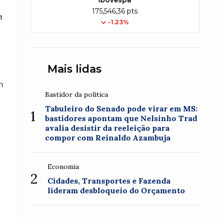
Ibovespa
175,546,36 pts
a
-1.23%
Mais lidas
m
Bastidor da política
Tabuleiro do Senado pode virar em MS:
1
bastidores apontam que Nelsinho Trad
avalia desistir da reeleição para
compor com Reinaldo Azambuja
Economia
2
Cidades, Transportes e Fazenda
lideram desbloqueio do Orçamento