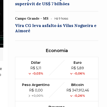
superávit de US$ 7 bilhões
Campo Grande - MS
Há 9 horas
Vira CG leva asfalto às Vilas Nogueira e
Aimoré
Economia
Dólar
Euro
R$ 5,11
R$ 5,89
te
-0,03%
-0,06%
o
Peso Argentino
Bitcoin
R$ 0,00
R$ 347,912,46
+0,00%
-0,26%