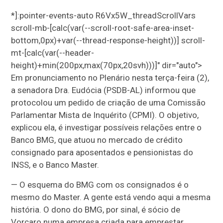
*]:pointer-events-auto R6Vx5W_threadScrollVars
scroll-mb-[calc(var(--scroll-root-safe-area-inset-
bottom,0px)+var(--thread-response-height))] scroll-
mt-[calc(var(--header-
height)+min(200px,max(70px,20svh)))]" dir="auto">
Em pronunciamento no Plenário nesta terça-feira (2),
a senadora Dra. Eudócia (PSDB-AL) informou que
protocolou um pedido de criação de uma Comissão
Parlamentar Mista de Inquérito (CPMI). O objetivo,
explicou ela, é investigar possíveis relações entre o
Banco BMG, que atuou no mercado de crédito
consignado para aposentados e pensionistas do
INSS, e o Banco Master.
— O esquema do BMG com os consignados é o
mesmo do Master. A gente está vendo aqui a mesma
história. O dono do BMG, por sinal, é sócio de
Vorcaro numa empresa criada para emprestar