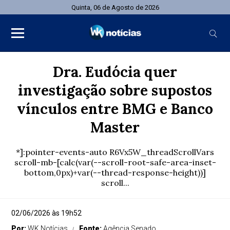
Quinta, 06 de Agosto de 2026
Dra. Eudócia quer
investigação sobre supostos
vínculos entre BMG e Banco
Master
*]:pointer-events-auto R6Vx5W_threadScrollVars
scroll-mb-[calc(var(--scroll-root-safe-area-inset-
bottom,0px)+var(--thread-response-height))]
scroll...
02/06/2026 às 19h52
Por:
WK Notícias
Fonte:
Agência Senado