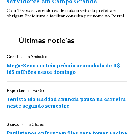
servidores em Campo Grande
Com 17 votos, vereadores derrubam veto da prefeita e
obrigam Prefeitura a facilitar consulta por nome no Portal
da Transparência; proposta será promulgada pela Câmara
Últimas notícias
Geral
Há 9 minutos
Mega-Sena sorteia prêmio acumulado de R$
165 milhões neste domingo
Esportes
Há 45 minutos
Tenista Bia Haddad anuncia pausa na carreira
neste segundo semestre
Saúde
Há 2 horas
Paulistanos enfrentam filas para tomar vacina