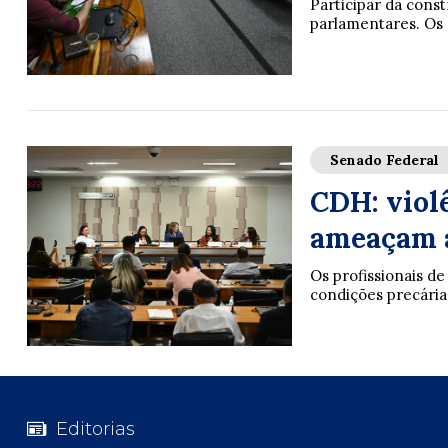
Participar da const
parlamentares. Os 
Senado Federal
CDH: violê
ameaçam a
Os profissionais d
condições precárias 
Editorias