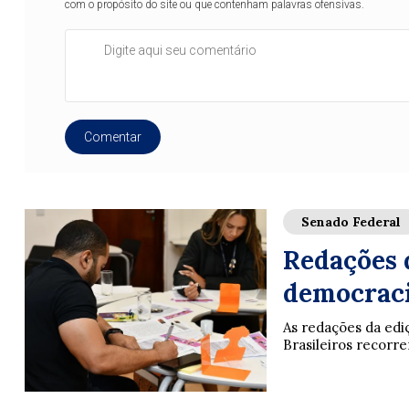
com o propósito do site ou que contenham palavras ofensivas.
Comentar
Senado Federal
Redações 
democraci
As redações da ed
Brasileiros recorrera