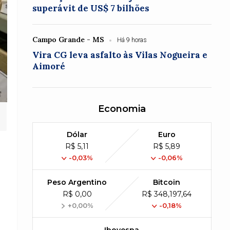
superávit de US$ 7 bilhões
Campo Grande - MS
Há 9 horas
Vira CG leva asfalto às Vilas Nogueira e
Aimoré
Economia
Dólar
Euro
R$ 5,11
R$ 5,89
-0,03%
-0,06%
Peso Argentino
Bitcoin
R$ 0,00
R$ 348,197,64
+0,00%
-0,18%