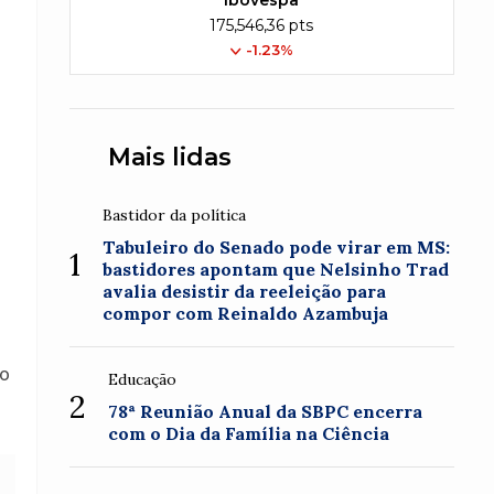
Ibovespa
175,546,36 pts
-1.23%
Mais lidas
Bastidor da política
Tabuleiro do Senado pode virar em MS:
1
bastidores apontam que Nelsinho Trad
avalia desistir da reeleição para
compor com Reinaldo Azambuja
co
Educação
2
78ª Reunião Anual da SBPC encerra
com o Dia da Família na Ciência