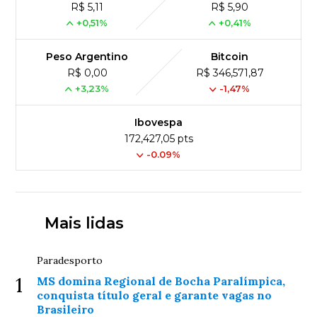
R$ 5,11
R$ 5,90
+0,51%
+0,41%
Peso Argentino
Bitcoin
R$ 0,00
R$ 346,571,87
+3,23%
-1,47%
Ibovespa
172,427,05 pts
-0.09%
Mais lidas
Paradesporto
1
MS domina Regional de Bocha Paralímpica,
conquista título geral e garante vagas no
Brasileiro