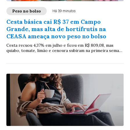
Peso no bolso
Há 39 minutos
Cesta básica cai R$ 37 em Campo
Grande, mas alta de hortifrutis na
CEASA ameaça novo peso no bolso
Cesta recuou 4,37% em julho e ficou em R$ 809,08, mas
quiabo, tomate, limão e cenoura subiram na primeira semana
de agosto, enquanto batata, laranja e mamão ficaram mais
baratos