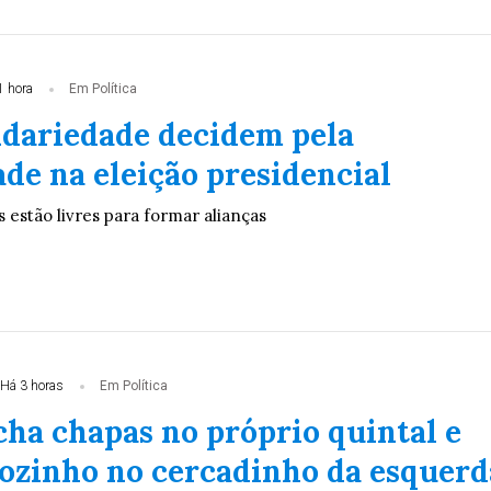
1 hora
Em Política
idariedade decidem pela
de na eleição presidencial
s estão livres para formar alianças
Há 3 horas
Em Política
cha chapas no próprio quintal e
 sozinho no cercadinho da esquerd