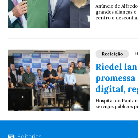
Anúncio de Alfredo
grandes alianças e
centro e desconfia
Reeleição
H
Riedel lan
promessa 
digital, r
Hospital do Pantan
serviços públicos 
Editorias