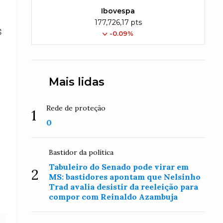
Ibovespa
177,726,17 pts
$
-0.09%
Mais lidas
Rede de proteção
1
0
Bastidor da política
Tabuleiro do Senado pode virar em
2
MS: bastidores apontam que Nelsinho
Trad avalia desistir da reeleição para
compor com Reinaldo Azambuja