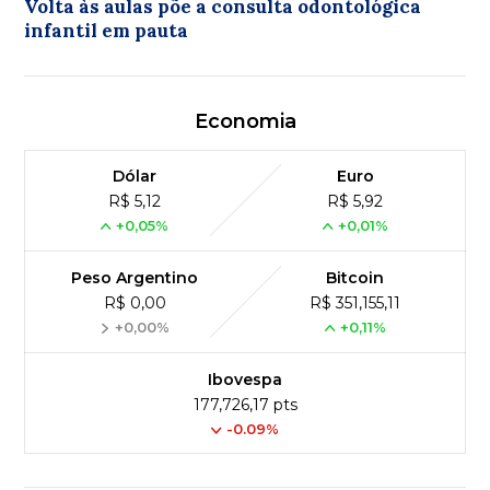
Volta às aulas põe a consulta odontológica
infantil em pauta
Economia
Dólar
Euro
R$ 5,12
R$ 5,92
+0,05%
+0,01%
Peso Argentino
Bitcoin
R$ 0,00
R$ 351,155,11
+0,00%
+0,11%
Ibovespa
177,726,17 pts
-0.09%