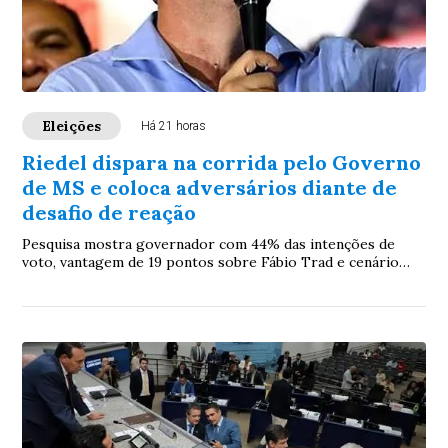
Eleições
Há 21 horas
Riedel dispara na corrida pelo Governo
de MS e coloca adversários diante de
desafio de reação
Pesquisa mostra governador com 44% das intenções de
voto, vantagem de 19 pontos sobre Fábio Trad e cenário
favorável para tentar liquidar disputa ainda no primeiro
turno