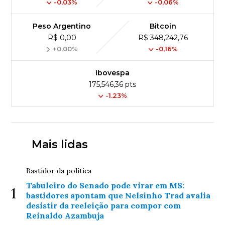
-0,03%
-0,06%
Peso Argentino
Bitcoin
R$ 0,00
R$ 348,242,76
+0,00%
-0,16%
Ibovespa
175,546,36 pts
-1.23%
Mais lidas
Bastidor da política
Tabuleiro do Senado pode virar em MS:
1
bastidores apontam que Nelsinho Trad avalia
desistir da reeleição para compor com
Reinaldo Azambuja