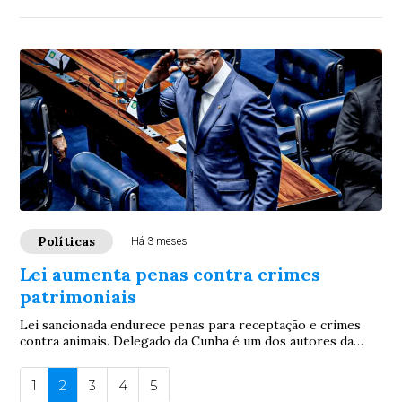
Políticas
Há 3 meses
Lei aumenta penas contra crimes
patrimoniais
Lei sancionada endurece penas para receptação e crimes
contra animais. Delegado da Cunha é um dos autores da
proposta aprovada pelo Congresso e san...
1
2
3
4
5