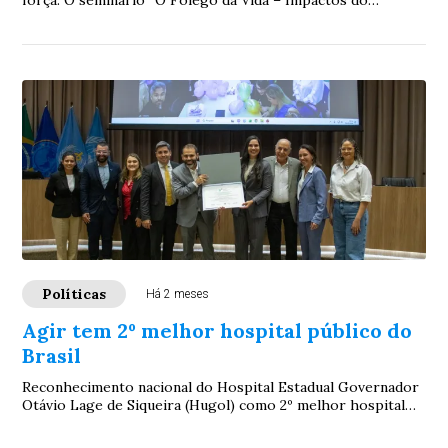
força. O seminário “O Fôlego da Vida – Impactos do
Tabagismo na Saúde Pulmonar”, realizado ...
Políticas
Há 2 meses
Agir tem 2º melhor hospital público do
Brasil
Reconhecimento nacional do Hospital Estadual Governador
Otávio Lage de Siqueira (Hugol) como 2º melhor hospital
público do Brasil, em premiação do ...