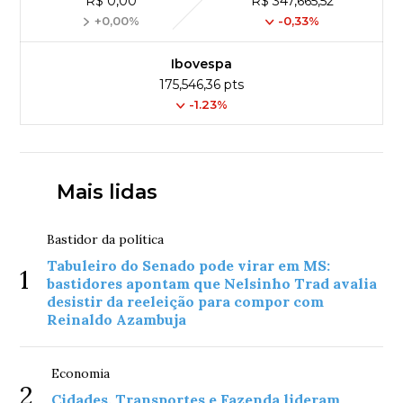
R$ 0,00
R$ 347,665,52
+0,00%
-0,33%
Ibovespa
175,546,36 pts
-1.23%
Mais lidas
Bastidor da política
Tabuleiro do Senado pode virar em MS:
1
bastidores apontam que Nelsinho Trad avalia
desistir da reeleição para compor com
Reinaldo Azambuja
Economia
2
Cidades, Transportes e Fazenda lideram