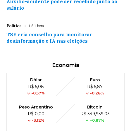
Auxílio-acidente pode ser recebido junto ao
salário
Política
Há 1 hora
TSE cria conselho para monitorar
desinformação e IA nas eleições
Economia
Dólar
Euro
R$ 5,08
R$ 5,87
-0,57%
-0,28%
Peso Argentino
Bitcoin
R$ 0,00
R$ 349,939,03
-3,12%
+0,87%