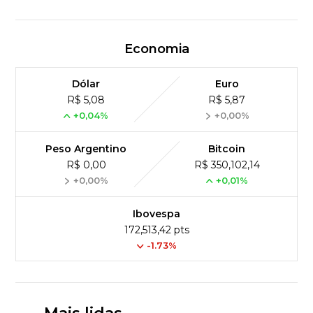
Economia
Dólar
Euro
R$ 5,08
R$ 5,87
+0,04%
+0,00%
Peso Argentino
Bitcoin
R$ 0,00
R$ 350,102,14
+0,00%
+0,01%
Ibovespa
172,513,42 pts
-1.73%