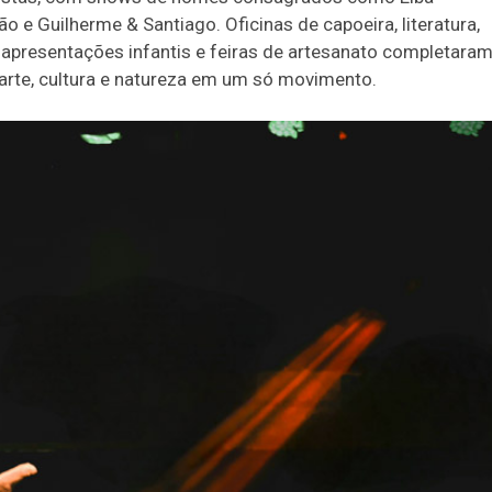
 e Guilherme & Santiago. Oficinas de capoeira, literatura,
de apresentações infantis e feiras de artesanato completaram
u arte, cultura e natureza em um só movimento.