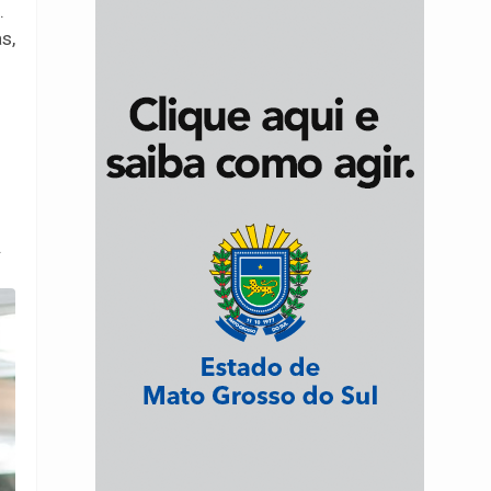
.
s,
.