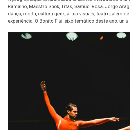
Ramalho, Maestro Spok, Titãs, Samuel Rosa, Jorge Aragão
dança, moda, cultura geek, artes visuais, teatro, além 
experiência. O Bonito Flui, eixo temático deste ano, uni