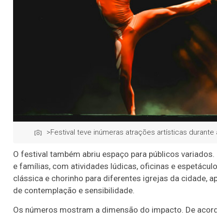
>Festival teve inúmeras atrações artísticas durant
O festival também abriu espaço para públicos variados.
e famílias, com atividades lúdicas, oficinas e espetácul
clássica e chorinho para diferentes igrejas da cidade,
de contemplação e sensibilidade.
Os números mostram a dimensão do impacto. De acordo