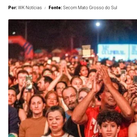
Por:
WK Notícias
Fonte:
Secom Mato Grosso do Sul