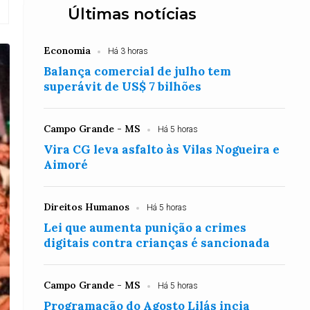
Últimas notícias
Economia
Há 3 horas
Balança comercial de julho tem
superávit de US$ 7 bilhões
Campo Grande - MS
Há 5 horas
Vira CG leva asfalto às Vilas Nogueira e
Aimoré
Direitos Humanos
Há 5 horas
Lei que aumenta punição a crimes
digitais contra crianças é sancionada
Campo Grande - MS
Há 5 horas
Programação do Agosto Lilás incia