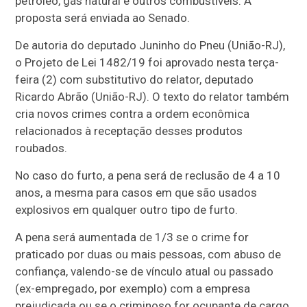
petróleo, gás natural e outros combustíveis. A
proposta será enviada ao Senado.
De autoria do deputado Juninho do Pneu (União-RJ),
o Projeto de Lei 1482/19 foi aprovado nesta terça-
feira (2) com
substitutivo
do relator, deputado
Ricardo Abrão (União-RJ). O texto do relator também
cria novos crimes contra a ordem econômica
relacionados à receptação desses produtos
roubados.
No caso do furto, a pena será de
reclusão
de 4 a 10
anos, a mesma para casos em que são usados
explosivos em qualquer outro tipo de furto.
A pena será aumentada de 1/3 se o crime for
praticado por duas ou mais pessoas, com abuso de
confiança, valendo-se de vínculo atual ou passado
(ex-empregado, por exemplo) com a empresa
prejudicada ou se o criminoso for ocupante de cargo,