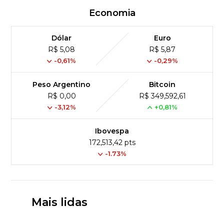
Economia
Dólar
Euro
R$ 5,08
R$ 5,87
-0,61%
-0,29%
Peso Argentino
Bitcoin
R$ 0,00
R$ 349,592,61
-3,12%
+0,81%
Ibovespa
172,513,42 pts
-1.73%
Mais lidas