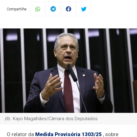
Compartilhe:
Kayo Magalhães/Câmara dos Deputados
O relator da
Medida Provisória 1303/25
, sobre