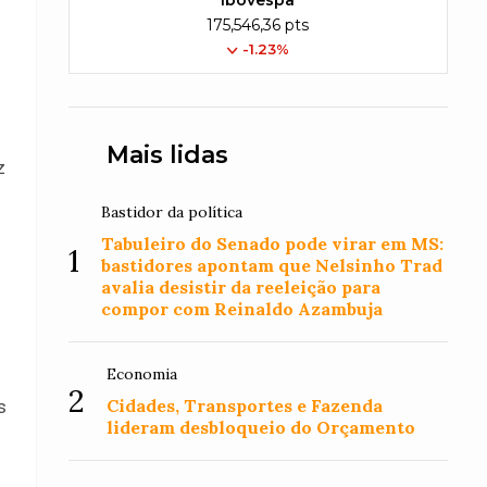
Ibovespa
175,546,36 pts
-1.23%
Mais lidas
z
Bastidor da política
Tabuleiro do Senado pode virar em MS:
1
bastidores apontam que Nelsinho Trad
avalia desistir da reeleição para
compor com Reinaldo Azambuja
Economia
2
Cidades, Transportes e Fazenda
s
lideram desbloqueio do Orçamento