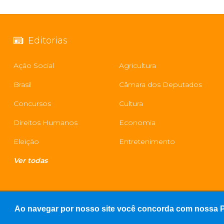
Editorias
Ação Social
Agricultura
Brasil
Câmara dos Deputados
Concursos
Cultura
Direitos Humanos
Economia
Eleição
Entretenimento
Ver todas
Ao navegar por nosso site você concorda com nossa Po
© Copyright 2026 - WK Notícias - Todos os direitos reservad