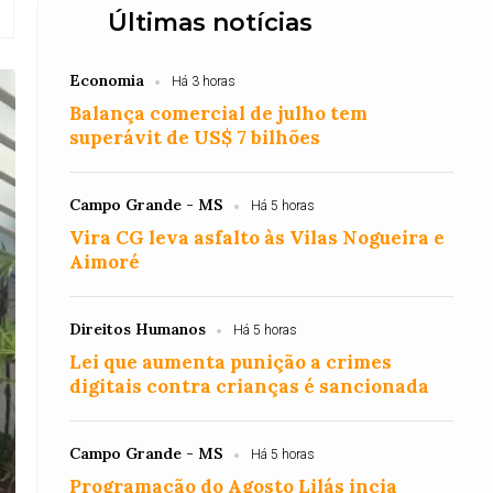
Últimas notícias
Economia
Há 3 horas
Balança comercial de julho tem
superávit de US$ 7 bilhões
Campo Grande - MS
Há 5 horas
Vira CG leva asfalto às Vilas Nogueira e
Aimoré
Direitos Humanos
Há 5 horas
Lei que aumenta punição a crimes
digitais contra crianças é sancionada
Campo Grande - MS
Há 5 horas
Programação do Agosto Lilás incia