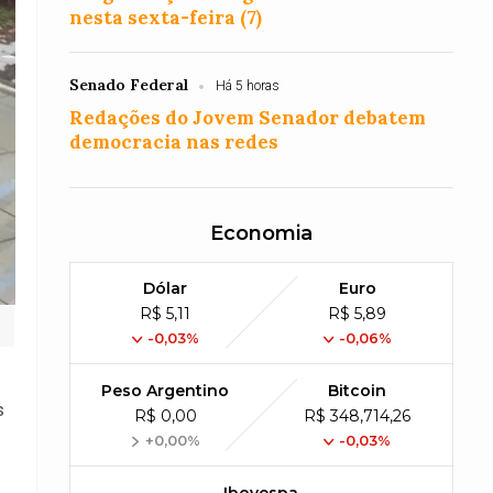
nesta sexta-feira (7)
Senado Federal
Há 5 horas
Redações do Jovem Senador debatem
democracia nas redes
Economia
Dólar
Euro
R$ 5,11
R$ 5,89
-0,03%
-0,06%
Peso Argentino
Bitcoin
s
R$ 0,00
R$ 348,714,26
+0,00%
-0,03%