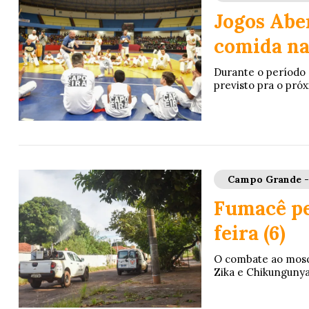
Jogos Abe
comida na
Durante o período d
previsto pra o próx
Campo Grande 
Fumacê pe
feira (6)
O combate ao mosqu
Zika e Chikungunya,