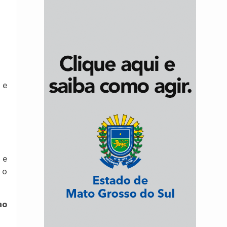
 e
 e
 o
no