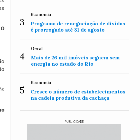
os
as
Economia
3
Programa de renegociação de dívidas
 O
é prorrogado até 31 de agosto
Geral
4
Mais de 26 mil imóveis seguem sem
ão
energia no estado do Rio
ão
Economia
5
ês
Cresce o número de estabelecimentos
na cadeia produtiva da cachaça
no
PUBLICIDADE