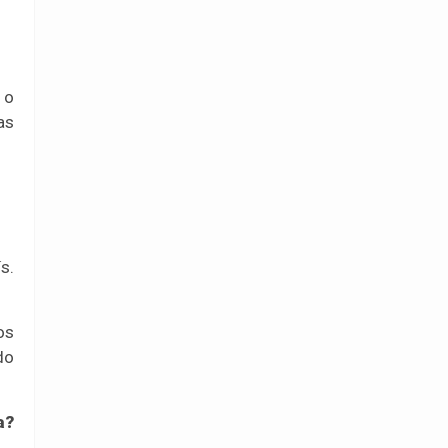
 o
as
s.
os
do
a?