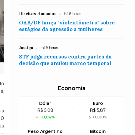
Direitos Humanos
Há 8 horas
OAB/DF lança "violentômetro" sobre
estágios da agressão a mulheres
Justiça
Há 8 horas
STF julga recursos contra partes da
decisão que anulou marco temporal
do
Economia
s,
Dólar
Euro
na
R$ 5,08
R$ 5,87
+0,04%
+0,00%
 O
os
Peso Argentino
Bitcoin
 —