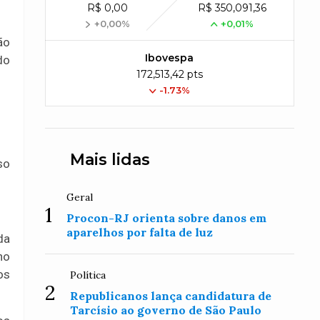
R$ 0,00
R$ 350,091,36
+0,00%
+0,01%
ão
Ibovespa
do
172,513,42 pts
-1.73%
Mais lidas
so
Geral
1
Procon-RJ orienta sobre danos em
aparelhos por falta de luz
da
no
os
Política
2
Republicanos lança candidatura de
Tarcísio ao governo de São Paulo