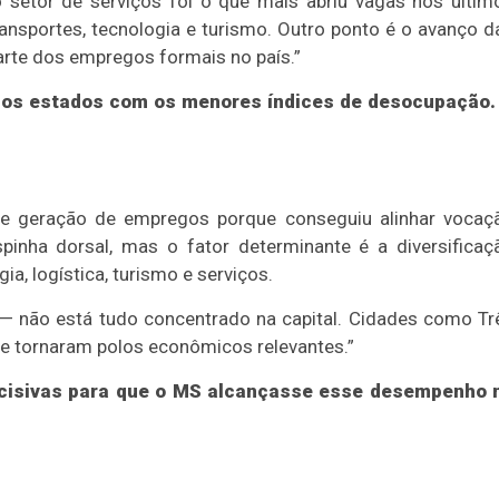
setor de serviços foi o que mais abriu vagas nos últim
ansportes, tecnologia e turismo. Outro ponto é o avanço d
rte dos empregos formais no país.”
 os estados com os menores índices de desocupação.
e geração de empregos porque conseguiu alinhar vocaç
nha dorsal, mas o fator determinante é a diversificaç
gia, logística, turismo e serviços.
s — não está tudo concentrado na capital. Cidades como Tr
se tornaram polos econômicos relevantes.”
decisivas para que o MS alcançasse esse desempenho 