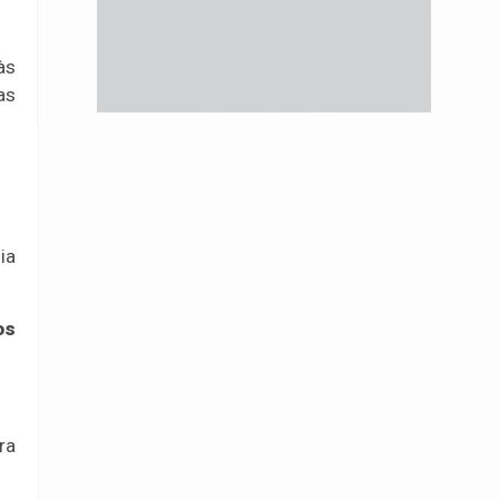
às
as
ia
os
ra