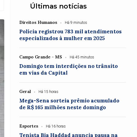
Últimas notícias
Direitos Humanos
Há 9 minutos
Polícia registrou 783 mil atendimentos
especializados à mulher em 2025
Campo Grande - MS
Há 45 minutos
Domingo tem interdições no trânsito
em vias da Capital
Geral
Há 15 horas
Mega-Sena sorteia prêmio acumulado
de R$ 165 milhões neste domingo
Esportes
Há 16 horas
Tenista Bia Haddad anuncia pausa na