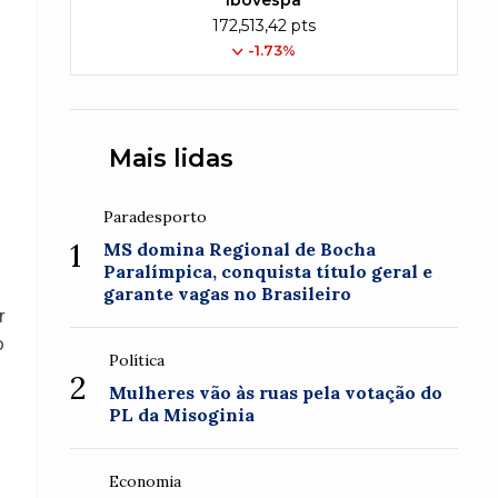
Ibovespa
172,513,42 pts
-1.73%
Mais lidas
Paradesporto
1
MS domina Regional de Bocha
Paralímpica, conquista título geral e
garante vagas no Brasileiro
r
o
Política
2
Mulheres vão às ruas pela votação do
PL da Misoginia
Economia