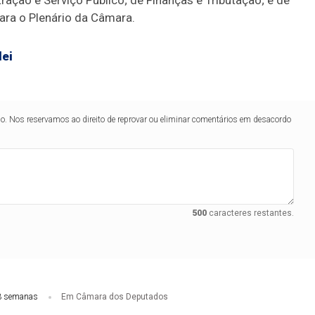
ação e Serviço Público; de Finanças e Tributação; e de
para o Plenário da Câmara.
lei
lo. Nos reservamos ao direito de reprovar ou eliminar comentários em desacordo
500
caracteres restantes.
3 semanas
Em Câmara dos Deputados