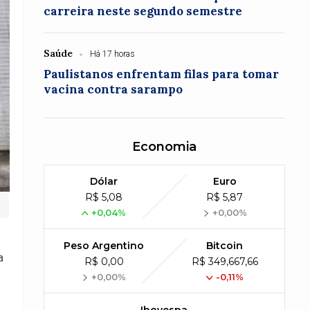
carreira neste segundo semestre
Saúde
Há 17 horas
Paulistanos enfrentam filas para tomar
vacina contra sarampo
Economia
Dólar
Euro
R$ 5,08
R$ 5,87
+0,04%
+0,00%
Peso Argentino
Bitcoin
a
R$ 0,00
R$ 349,667,66
+0,00%
-0,11%