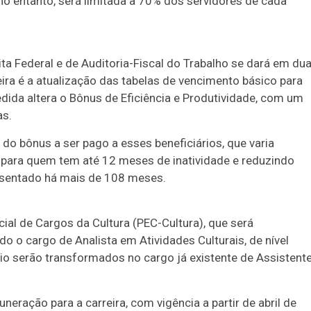
o entanto, será limitada a 70% dos servidores de cada
ita Federal e de Auditoria-Fiscal do Trabalho se dará em du
imeira é a atualização das tabelas de vencimento básico para
edida altera o Bônus de Eficiência e Produtividade, com um
as.
do bônus a ser pago a esses beneficiários, que varia
para quem tem até 12 meses de inatividade e reduzindo
osentado há mais de 108 meses.
al de Cargos da Cultura (PEC-Cultura), que será
do o cargo de Analista em Atividades Culturais, de nível
rio serão transformados no cargo já existente de Assistent
ração para a carreira, com vigência a partir de abril de