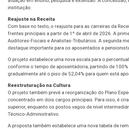
atuação em ensino, pesquisa e extensão. A concessão, n
instituição.
Reajuste na Receita
Com base no texto, o reajuste para as carreiras da Rece
frentes principais a partir de 1º de abril de 2026. A pr
Auditores-Fiscais e Analistas-Tributários. A segunda m
destaque importante para os aposentados e pensionist
O projeto estabelece uma nova escala para o percentual 
conforme o tempo de aposentadoria, partindo de 100% 
gradualmente até o piso de 52,04% para quem está ap
Reestruturação na Cultura
O projeto também prevê a reorganização do Plano Especi
concentrado em dois cargos principais. Para isso, é cria
superior, enquanto os postos vagos de nível intermediá
Técnico-Administrativo.
A proposta também estabelece uma nova tabela de remune