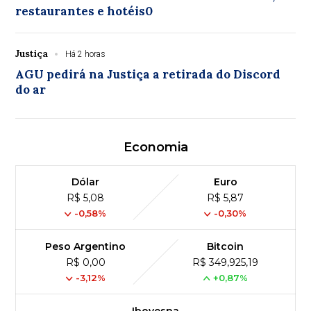
restaurantes e hotéis0
Justiça
Há 2 horas
AGU pedirá na Justiça a retirada do Discord
do ar
Economia
Dólar
Euro
R$ 5,08
R$ 5,87
-0,58%
-0,30%
Peso Argentino
Bitcoin
R$ 0,00
R$ 349,925,19
-3,12%
+0,87%
Ibovespa