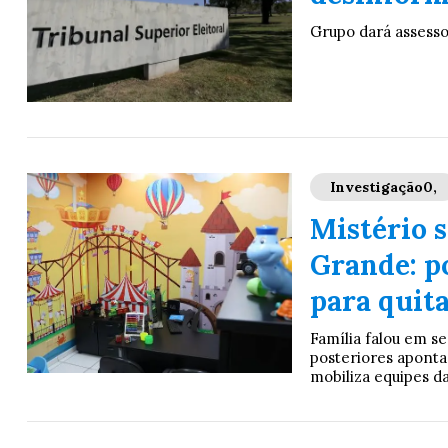
Grupo dará assessor
Investigação0,
Mistério 
Grande: po
para quita
Família falou em s
posteriores aponta
mobiliza equipes da 