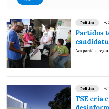
Comentar
Política
Há 
Partidos t
candidatu
Dos partidos regis
Política
Há 
TSE cria 
desinform