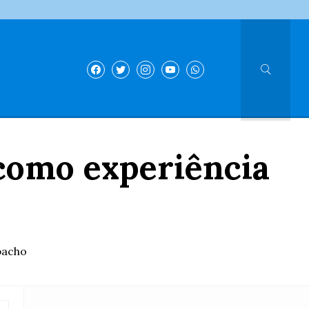
 como experiência
pacho