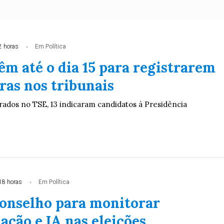
2 horas
Em Política
êm até o dia 15 para registrarem
ras nos tribunais
trados no TSE, 13 indicaram candidatos à Presidência
18 horas
Em Política
conselho para monitorar
ação e IA nas eleições