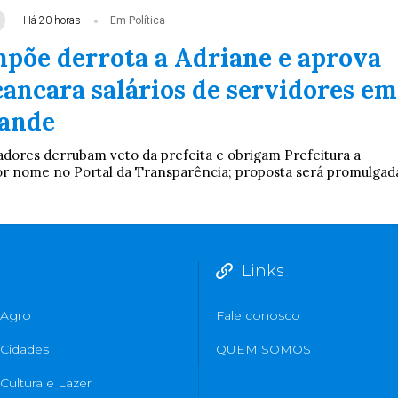
Há 20 horas
Em Política
põe derrota a Adriane e aprova
cancara salários de servidores em
ande
adores derrubam veto da prefeita e obrigam Prefeitura a
 por nome no Portal da Transparência; proposta será promulgad
Links
Agro
Fale conosco
Cidades
QUEM SOMOS
Cultura e Lazer