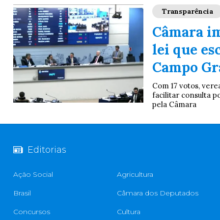
Transparência
Câmara im
lei que es
Campo Gr
Com 17 votos, vere
facilitar consulta
pela Câmara
Editorias
Ação Social
Agricultura
Brasil
Câmara dos Deputados
Concursos
Cultura