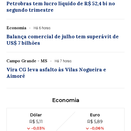
Petrobras tem lucro líquido de R$ 52,4 bi no
segundo trimestre
Economia
Há 6 horas
Balança comercial de julho tem superávit de
US$ 7 bilhões
Campo Grande - MS
Há 7 horas
Vira CG leva asfalto às Vilas Nogueira e
Aimoré
Economia
Dólar
Euro
R$ 5,11
R$ 5,89
-0,03%
-0,06%