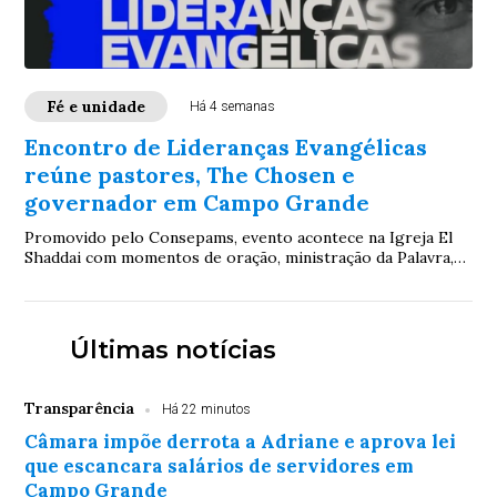
Fé e unidade
Há 4 semanas
Encontro de Lideranças Evangélicas
reúne pastores, The Chosen e
governador em Campo Grande
Promovido pelo Consepams, evento acontece na Igreja El
Shaddai com momentos de oração, ministração da Palavra,
participação de Paulo Eduardo, gestor do The Chosen, e do
governador Eduardo Riedel, sob o tema “Um só povo, uma
só nação”
Últimas notícias
Transparência
Há 22 minutos
Câmara impõe derrota a Adriane e aprova lei
que escancara salários de servidores em
Campo Grande