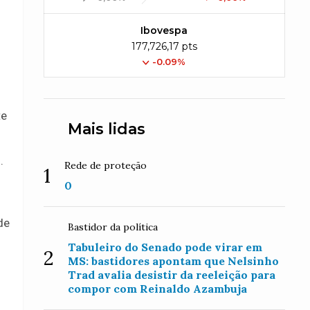
Ibovespa
177,726,17 pts
-0.09%
te
Mais lidas
.
Rede de proteção
1
0
de
Bastidor da política
Tabuleiro do Senado pode virar em
2
MS: bastidores apontam que Nelsinho
Trad avalia desistir da reeleição para
compor com Reinaldo Azambuja