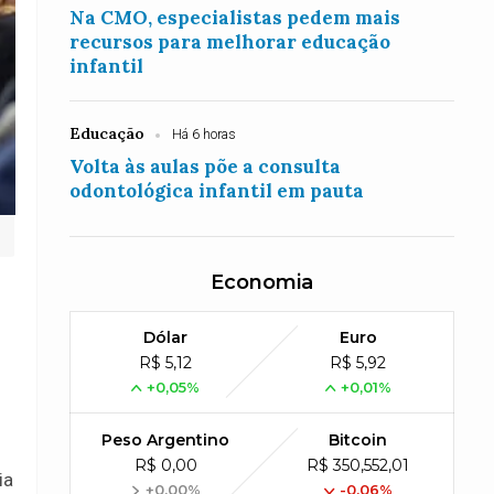
Na CMO, especialistas pedem mais
recursos para melhorar educação
infantil
Educação
Há 6 horas
Volta às aulas põe a consulta
odontológica infantil em pauta
Economia
Dólar
Euro
R$ 5,12
R$ 5,92
+0,05%
+0,01%
Peso Argentino
Bitcoin
R$ 0,00
R$ 350,552,01
ia
+0,00%
-0,06%