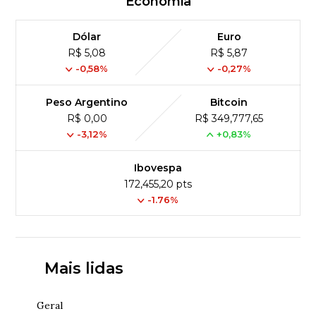
Economia
Dólar
Euro
R$ 5,08
R$ 5,87
-0,58%
-0,27%
Peso Argentino
Bitcoin
R$ 0,00
R$ 349,777,65
-3,12%
+0,83%
Ibovespa
172,455,20 pts
-1.76%
Mais lidas
Geral