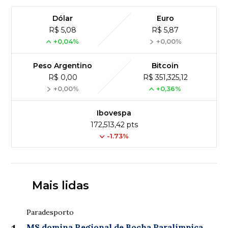
Dólar
Euro
R$ 5,08
R$ 5,87
+0,04%
+0,00%
Peso Argentino
Bitcoin
R$ 0,00
R$ 351,325,12
+0,00%
+0,36%
Ibovespa
172,513,42 pts
-1.73%
Mais lidas
Paradesporto
MS domina Regional de Bocha Paralímpica,