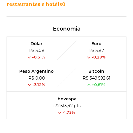
restaurantes e hotéis0
Economia
Dólar
Euro
R$ 5,08
R$ 5,87
-0,61%
-0,29%
Peso Argentino
Bitcoin
R$ 0,00
R$ 349,592,61
-3,12%
+0,81%
Ibovespa
172,513,42 pts
-1.73%